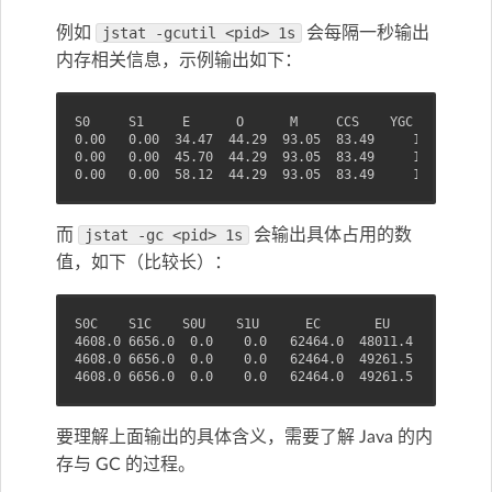
例如
jstat -gcutil <pid> 1s
会每隔一秒输出
内存相关信息，示例输出如下：
S0     S1     E      O      M     CCS    YGC     YGCT 
0.00   0.00  34.47  44.29  93.05  83.49     10    0.03
0.00   0.00  45.70  44.29  93.05  83.49     10    0.03
0.00   0.00  58.12  44.29  93.05  83.49     10    0.03
而
jstat -gc <pid> 1s
会输出具体占用的数
值，如下（比较长）：
S0C    S1C    S0U    S1U      EC       EU        OC   
4608.0 6656.0  0.0    0.0   62464.0  48011.4   30720.0
4608.0 6656.0  0.0    0.0   62464.0  49261.5   30720.0
4608.0 6656.0  0.0    0.0   62464.0  49261.5   30720.0
要理解上面输出的具体含义，需要了解 Java 的内
存与 GC 的过程。